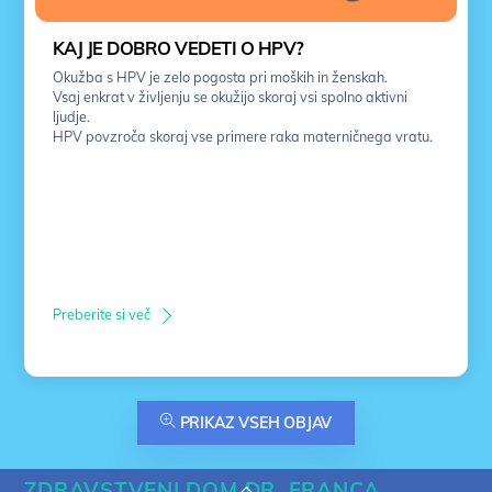
KAJ JE DOBRO VEDETI O HPV?
Okužba s HPV je zelo pogosta pri moških in ženskah.
Vsaj enkrat v življenju se okužijo skoraj vsi spolno aktivni
ljudje.
HPV povzroča skoraj vse primere raka materničnega vratu.
Preberite si več
PRIKAZ VSEH OBJAV
ZDRAVSTVENI DOM DR. FRANCA
Back