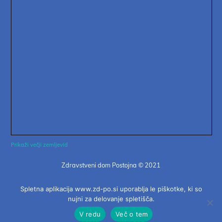
Prikaži večji zemljevid
Zdravstveni dom Postojna © 2021
Nobena informacija na tej strani in povezanih straneh ne more
Spletna aplikacija www.zd-po.si uporablja le piškotke, ki so
nadomestiti obiska pri zdravniku! |
Piškotki
nujni za delovanje spletišča.
V redu
Več o tem