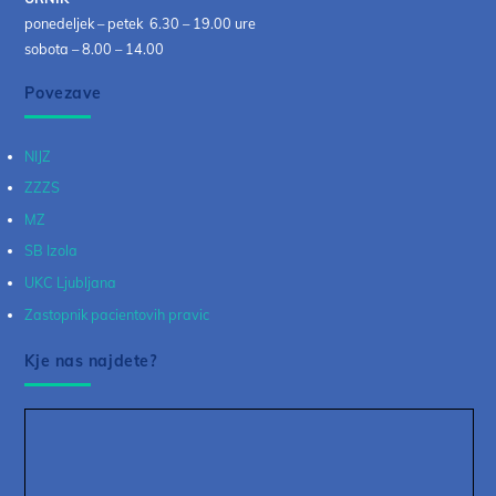
ponedeljek – petek 6.30 – 19.00 ure
sobota – 8.00 – 14.00
Povezave
NIJZ
ZZZS
MZ
SB Izola
UKC Ljubljana
Zastopnik pacientovih pravic
Kje nas najdete?