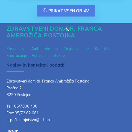
PRIKAZ VSEH OBJAV
ZDRAVSTVENI DOM DR. FRANCA
Back
AMBROŽIČA POSTOJNA
To
Top
Zavod
Ambulante
Za javnost
Kontakti
E-naročanje
Pohvale in pritožbe
Naslov in kontaktni podatki
Zdravstveni dom dr. Franca Ambrožiča Postojna
Prečna 2
6230 Postojna
Tel.: 05/7000 400
Fax: 05/72 62 681
e-pošta: tajnistvo@zd-po.si
URNIK