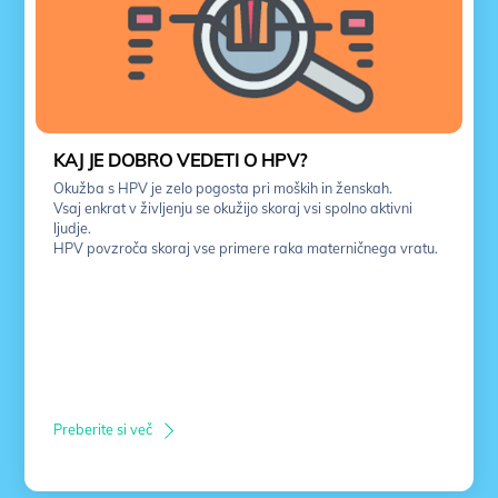
KAJ JE DOBRO VEDETI O HPV?
Okužba s HPV je zelo pogosta pri moških in ženskah.
Vsaj enkrat v življenju se okužijo skoraj vsi spolno aktivni
ljudje.
HPV povzroča skoraj vse primere raka materničnega vratu.
Preberite si več