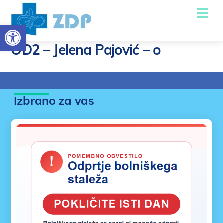
Skoči
Men
do
Open toolbar
osrednje
vsebine
OD2 – Jelena Pajović – o
Izbrano za vas