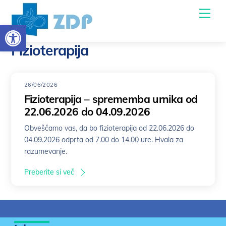
Skoči
Men
do
Open toolbar
osrednje
vsebine
Fizioterapija
26/06/2026
Fizioterapija – sprememba urnika od
22.06.2026 do 04.09.2026
Obveščamo vas, da bo fizioterapija od 22.06.2026 do
04.09.2026 odprta od 7.00 do 14.00 ure. Hvala za
razumevanje.
Preberite si več