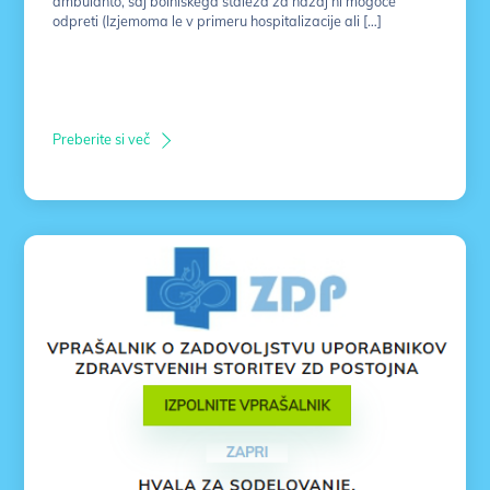
ambulanto, saj bolniškega staleža za nazaj ni mogoče
odpreti (Izjemoma le v primeru hospitalizacije ali […]
Preberite si več