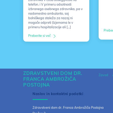
telefon. i V primeru odsotnosti
izbranega osebnega zdravnika, pa v
nadomestno ambulanto, saj
bolniškega staleža za nazaj ni
mogoče odpreti (Izjemoma le v
primeru hospitalizacije ali […]
Preber
Preberite si več
ZDRAVSTVENI DOM DR.
Zavod
FRANCA AMBROŽIČA
POSTOJNA
Naslov in kontaktni podatki
Zdravstveni dom dr. Franca Ambrožiča Postojna