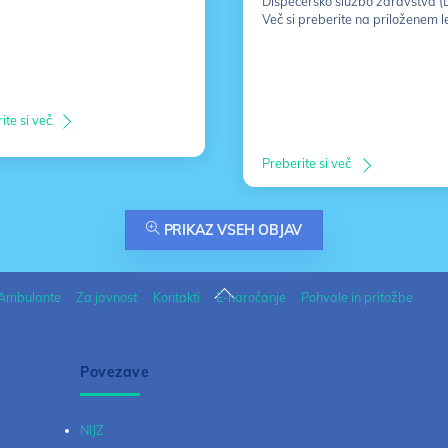
Dispečersko službo zdravstva (
Več si preberite na priloženem l
ite si več
Preberite si več
PRIKAZ VSEH OBJAV
Back
Ambulante
Za javnost
Kontakti
E-naročanje
Pohvale in pritožbe
To
Top
Povezave
NIJZ