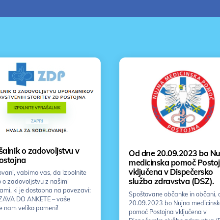
alnik o zadovoljstvu v
Od dne 20.09.2023 bo Nu
ostojna
medicinska pomoč Posto
vključena v Dispečersko
vani, vabimo vas, da izpolnite
službo zdravstva (DSZ).
 o zadovoljstvu z našimi
vami, ki je dostopna na povezavi:
Spoštovane občanke in občani, 
AVA DO ANKETE – vaše
20.09.2023 bo Nujna medicins
e nam veliko pomeni!
pomoč Postojna vključena v