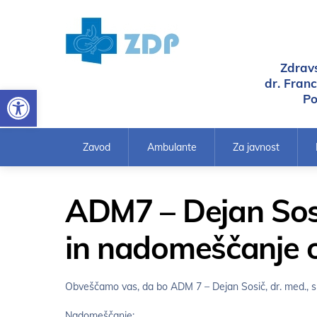
Skoči
do
osrednje
vsebine
Zdrav
dr. Fran
Open toolbar
Po
Zavod
Ambulante
Za javnost
ADM7 – Dejan Sosič
in nadomeščanje o
Obveščamo vas, da bo ADM 7 – Dejan Sosič, dr. med., s
Nadomeščanje: