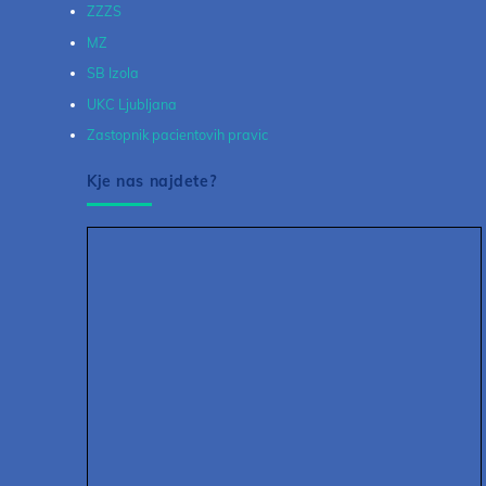
ZZZS
MZ
SB Izola
UKC Ljubljana
Zastopnik pacientovih pravic
Kje nas najdete?