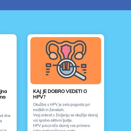
jna
KAJ JE DOBRO VEDETI O
jna
HPV?
Okužba s HPV je zelo pogosta pri
moških in ženskah.
Vsaj enkrat v življenju se okužijo skoraj
od dne
vsi spolno aktivni ljudje.
ka
HPV povzroča skoraj vse primere
raka materničnega vratu.