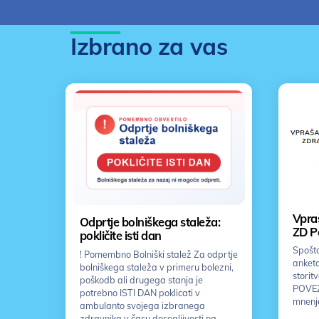
Izbrano za vas
Vpraš
Odprtje bolniškega staleža:
ZD P
pokličite isti dan
Spošto
! Pomembno Bolniški stalež Za odprtje
anketo
bolniškega staleža v primeru bolezni,
storit
poškodb ali drugega stanja je
POVEZ
potrebno ISTI DAN poklicati v
mnenj
ambulanto svojega izbranega
zdravnika v času dosegljivosti na