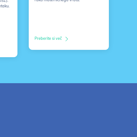
DSZ).
etaku.
Preberite si več