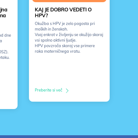
jna
KAJ JE DOBRO VEDETI O
jna
HPV?
Okužba s HPV je zelo pogosta pri
moških in ženskah.
Vsaj enkrat v življenju se okužijo skoraj
od dne
vsi spolno aktivni ljudje.
ka
HPV povzroča skoraj vse primere
raka materničnega vratu.
DSZ).
etaku.
Preberite si več