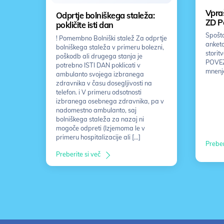
Vpraš
Odprtje bolniškega staleža:
ZD P
pokličite isti dan
Spošto
! Pomembno Bolniški stalež Za odprtje
anketo
bolniškega staleža v primeru bolezni,
storit
poškodb ali drugega stanja je
POVEZ
potrebno ISTI DAN poklicati v
mnenj
ambulanto svojega izbranega
zdravnika v času dosegljivosti na
telefon. i V primeru odsotnosti
izbranega osebnega zdravnika, pa v
nadomestno ambulanto, saj
bolniškega staleža za nazaj ni
mogoče odpreti (Izjemoma le v
primeru hospitalizacije ali […]
Preber
Preberite si več