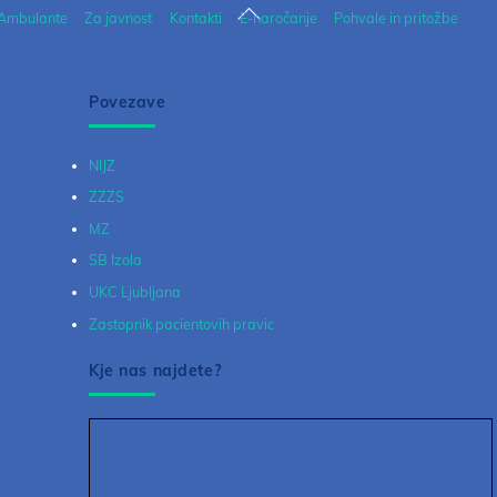
Back
Ambulante
Za javnost
Kontakti
E-naročanje
Pohvale in pritožbe
To
Top
Povezave
NIJZ
ZZZS
MZ
SB Izola
UKC Ljubljana
Zastopnik pacientovih pravic
Kje nas najdete?