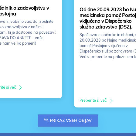
alnik o zadovoljstvu v
Od dne 20.09.2023 bo Nu
ostojna
medicinska pomoč Posto
vključena v Dispečersko
vani, vabimo vas, da izpolnite
službo zdravstva (DSZ).
 o zadovoljstvu z našimi
vami, ki je dostopna na povezavi:
Spoštovane občanke in občani, 
AVA DO ANKETE – vaše
20.09.2023 bo Nujna medicins
e nam veliko pomeni!
pomoč Postojna vključena v
Dispečersko službo zdravstva (
Več si preberite na priloženem l
ite si več
Preberite si več
PRIKAZ VSEH OBJAV