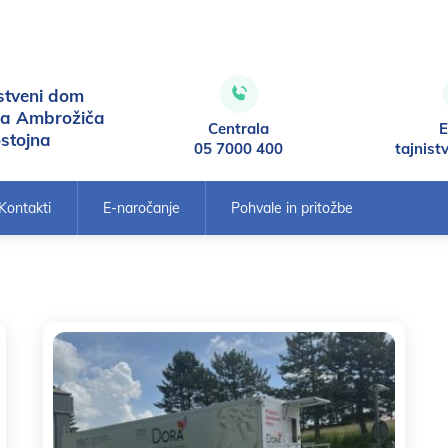
stveni dom
ca Ambrožiča
Centrala
E
stojna
05 7000 400
tajnist
Kontakti
E-naročanje
Pohvale in pritožbe