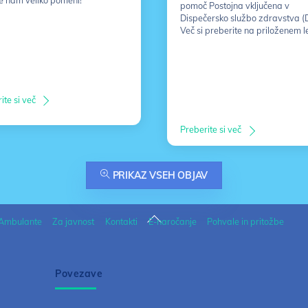
e nam veliko pomeni!
pomoč Postojna vključena v
Dispečersko službo zdravstva (
Več si preberite na priloženem l
ite si več
Preberite si več
PRIKAZ VSEH OBJAV
Back
Ambulante
Za javnost
Kontakti
E-naročanje
Pohvale in pritožbe
To
Top
Povezave