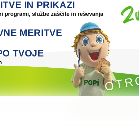
TVE IN PRIKAZI
ni programi, službe zaščite in reševanja
VNE MERITVE
PO TVOJE
n
OTR