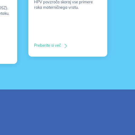
HPV povzroča skoraj vse primere
raka materničnega vratu.
DSZ).
etaku.
Preberite si več