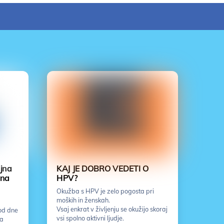
jna
KAJ JE DOBRO VEDETI O
jna
HPV?
Okužba s HPV je zelo pogosta pri
moških in ženskah.
Vsaj enkrat v življenju se okužijo skoraj
od dne
vsi spolno aktivni ljudje.
ka