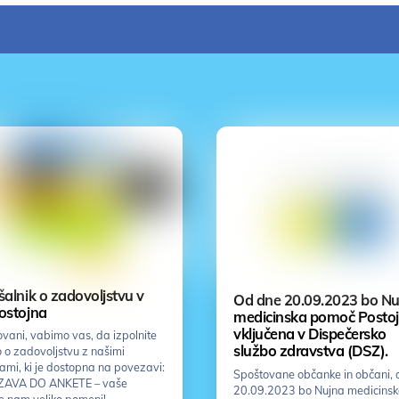
alnik o zadovoljstvu v
Od dne 20.09.2023 bo Nu
ostojna
medicinska pomoč Posto
vključena v Dispečersko
vani, vabimo vas, da izpolnite
službo zdravstva (DSZ).
 o zadovoljstvu z našimi
vami, ki je dostopna na povezavi:
Spoštovane občanke in občani, 
AVA DO ANKETE – vaše
20.09.2023 bo Nujna medicins