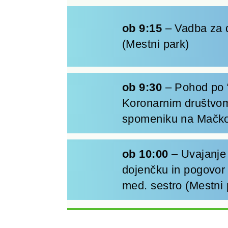
ob 9:15
– Vadba za d
(Mestni park)
ob 9:30
– Pohod po “
Koronarnim društvom 
spomeniku na Mačk
ob 10:00
– Uvajanje 
dojenčku in pogovor
med. sestro (Mestni 