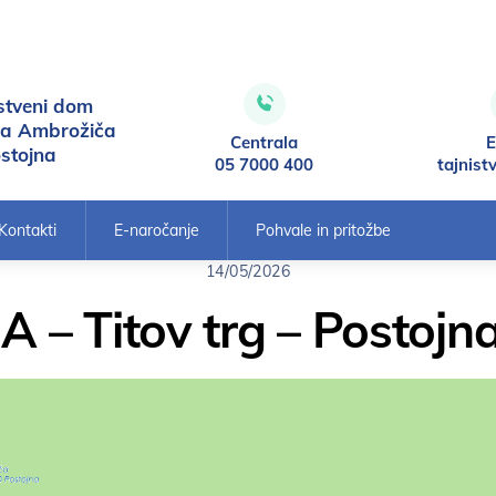
stveni dom
ca Ambrožiča
Centrala
E
stojna
05 7000 400
tajnist
Kontakti
E-naročanje
Pohvale in pritožbe
14/05/2026
– Titov trg – Postojna