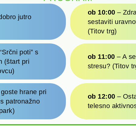
ob 10:00
– Zdra
obro jutro
sestaviti uravn
(Titov trg)
Srčni poti” s
ob 11:00
– A se
(štart pri
stresu? (Titov tr
ovcu)
goste hrane pri
ob 12:00
– Osta
 s patronažno
telesno aktivnost
park)