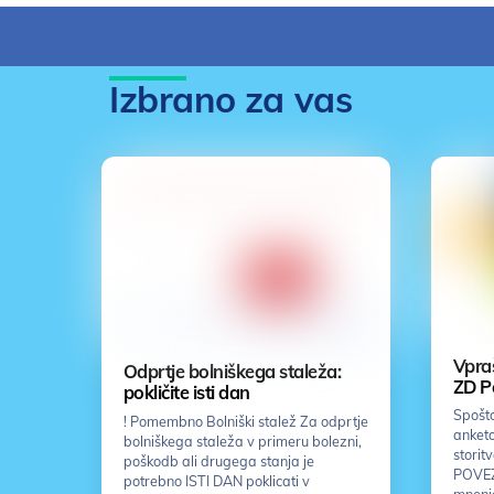
Izbrano za vas
Vpraš
Odprtje bolniškega staleža:
ZD P
pokličite isti dan
Spošto
! Pomembno Bolniški stalež Za odprtje
anketo
bolniškega staleža v primeru bolezni,
storit
poškodb ali drugega stanja je
POVEZ
potrebno ISTI DAN poklicati v