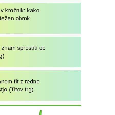
v krožnik: kako
otežen obrok
 znam sprostiti ob
g)
nem fit z redno
jo (Titov trg)