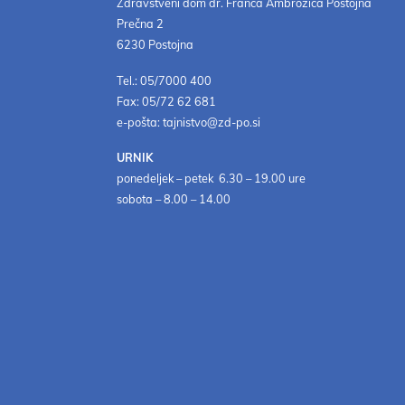
Zdravstveni dom dr. Franca Ambrožiča Postojna
Prečna 2
6230 Postojna
Tel.: 05/7000 400
Fax: 05/72 62 681
e-pošta: tajnistvo@zd-po.si
URNIK
ponedeljek – petek 6.30 – 19.00 ure
sobota – 8.00 – 14.00