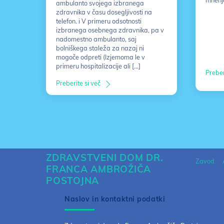
mnenj
ambulanto svojega izbranega
zdravnika v času dosegljivosti na
telefon. i V primeru odsotnosti
izbranega osebnega zdravnika, pa v
nadomestno ambulanto, saj
bolniškega staleža za nazaj ni
mogoče odpreti (Izjemoma le v
primeru hospitalizacije ali […]
Preber
Preberite si več
ZDRAVSTVENI DOM DR.
Zavod
FRANCA AMBROŽIČA
POSTOJNA
Naslov in kontaktni podatki