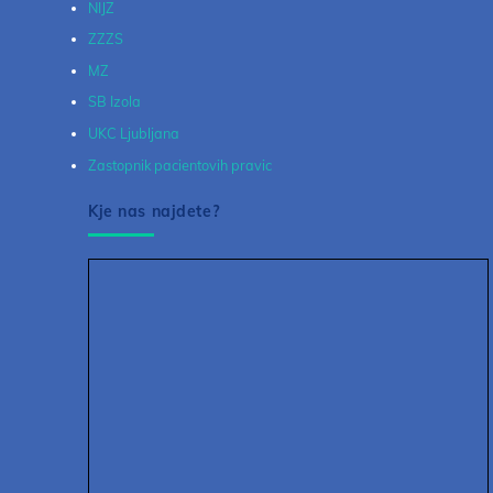
NIJZ
ZZZS
MZ
SB Izola
UKC Ljubljana
Zastopnik pacientovih pravic
Kje nas najdete?