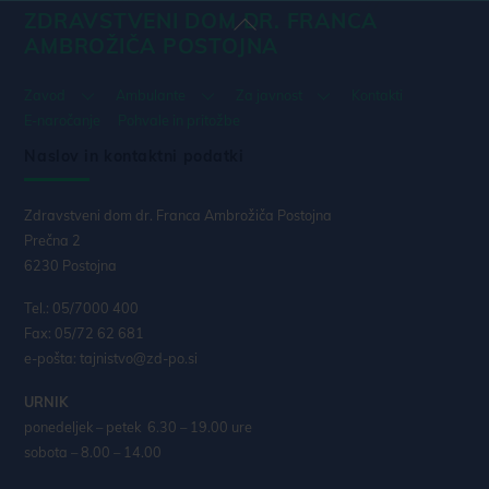
ZDRAVSTVENI DOM DR. FRANCA
Back
AMBROŽIČA POSTOJNA
To
Top
Zavod
Ambulante
Za javnost
Kontakti
E-naročanje
Pohvale in pritožbe
Naslov in kontaktni podatki
Zdravstveni dom dr. Franca Ambrožiča Postojna
Prečna 2
6230 Postojna
Tel.: 05/7000 400
Fax: 05/72 62 681
e-pošta: tajnistvo@zd-po.si
URNIK
ponedeljek – petek 6.30 – 19.00 ure
sobota – 8.00 – 14.00