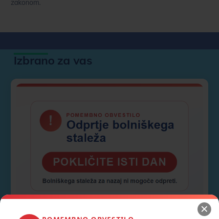
zakonom.
Izbrano za vas