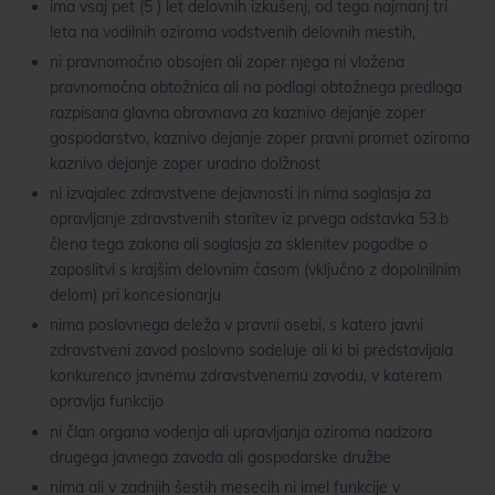
ima vsaj pet (5 ) let delovnih izkušenj, od tega najmanj tri
leta na vodilnih oziroma vodstvenih delovnih mestih,
ni pravnomočno obsojen ali zoper njega ni vložena
pravnomočna obtožnica ali na podlagi obtožnega predloga
razpisana glavna obravnava za kaznivo dejanje zoper
gospodarstvo, kaznivo dejanje zoper pravni promet oziroma
kaznivo dejanje zoper uradno dolžnost
ni izvajalec zdravstvene dejavnosti in nima soglasja za
opravljanje zdravstvenih storitev iz prvega odstavka 53.b
člena tega zakona ali soglasja za sklenitev pogodbe o
zaposlitvi s krajšim delovnim časom (vključno z dopolnilnim
delom) pri koncesionarju
nima poslovnega deleža v pravni osebi, s katero javni
zdravstveni zavod poslovno sodeluje ali ki bi predstavljala
konkurenco javnemu zdravstvenemu zavodu, v katerem
opravlja funkcijo
ni član organa vodenja ali upravljanja oziroma nadzora
drugega javnega zavoda ali gospodarske družbe
nima ali v zadnjih šestih mesecih ni imel funkcije v