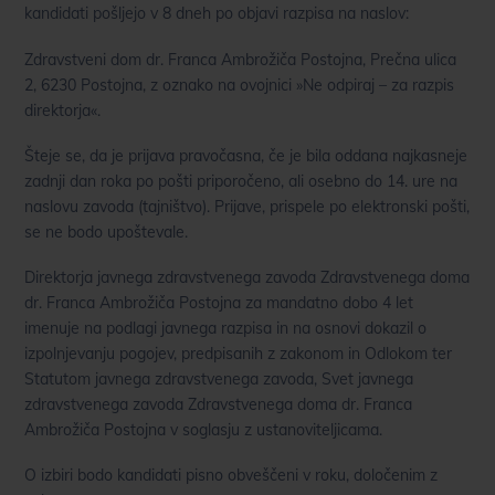
kandidati pošljejo v 8 dneh po objavi razpisa na naslov:
Zdravstveni dom dr. Franca Ambrožiča Postojna, Prečna ulica
2, 6230 Postojna, z oznako na ovojnici »Ne odpiraj – za razpis
direktorja«.
Šteje se, da je prijava pravočasna, če je bila oddana najkasneje
zadnji dan roka po pošti priporočeno, ali osebno do 14. ure na
naslovu zavoda (tajništvo). Prijave, prispele po elektronski pošti,
se ne bodo upoštevale.
Direktorja javnega zdravstvenega zavoda Zdravstvenega doma
dr. Franca Ambrožiča Postojna za mandatno dobo 4 let
imenuje na podlagi javnega razpisa in na osnovi dokazil o
izpolnjevanju pogojev, predpisanih z zakonom in Odlokom ter
Statutom javnega zdravstvenega zavoda, Svet javnega
zdravstvenega zavoda Zdravstvenega doma dr. Franca
Ambrožiča Postojna v soglasju z ustanoviteljicama.
O izbiri bodo kandidati pisno obveščeni v roku, določenim z