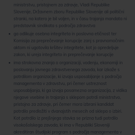
ministrstvu, pristojnem za zdravje, Vladi Republike
Slovenije, Državnem zboru Republike Slovenije ali politični
stranki, na katero je bil voljen, in v času trajanja mandata ni
predstavnik sindikata s področja zdravstva
ga odlikuje osebna integriteta in poslovna etičnost ter
Komisija za preprečevanje korupcije zanj s pravnomočnim
aktom ni ugotovila kršitev integritete, kot jo opredeljuje
zakon, ki ureja integriteto in preprečevanje korupcije
ima strokovna znanja o organizaciji, vodenju, ekonomiji in
poslovanju javnega zdravstvenega zavoda, kar izkaže s
potrdilom organizacije, ki izvaja usposabljanje s področja
managementa v zdravstvu, pri čemer ustreznost
usposabljanja, ki ga izvaja posamezna organizacija, z vidika
njegove vsebine in trajanja s sklepom potrdi ministrstvo,
pristojno za zdravje, pri čemer mora izbrani kandidat
potrdilo predložiti v dvanajstih mesecih od sklepa o izbiri.
Kot potrdilo iz prejšnjega stavka se prizna tudi potrdilo
visokošolskega zavoda, ki ima v Republiki Sloveniji
akreditiran študijski program s področja managementa v