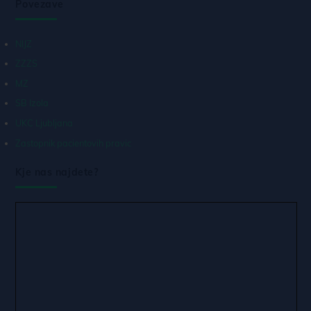
Povezave
NIJZ
ZZZS
MZ
SB Izola
UKC Ljubljana
Zastopnik pacientovih pravic
Kje nas najdete?