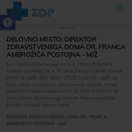
Skoči
Men
do
Open toolbar
osrednje
vsebine
27/01/2026
DELOVNO MESTO: DIREKTOR
ZDRAVSTVENEGA DOMA DR. FRANCA
AMBROŽIČA POSTOJNA – M/Ž
Svet zavoda Zdravstvenega doma dr. Franca Ambrožiča
Postojna na podlagi 34. in 35. člena Zakona o zavodih (Uradni
list RS, št. 12/91, 8/96, 36/00 – ZPDZC in 127/06 – ZJZP), 12.
člena Odloka o ustanovitvi Zdravstvenega doma dr. Franca
Ambrožiča Postojna (Uradni list RS, št. 61/17 in 1/25) ter 33.
člena Statuta Zdravstvenega doma dr. Franca Ambrožiča
Postojna razpisuje delovno mesto
DIREKTOR ZDRAVSTVENEGA DOMA DR. FRANCA
AMBROŽIČA POSTOJNA – M/Ž