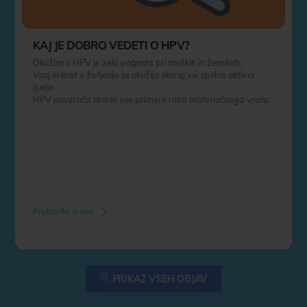
KAJ JE DOBRO VEDETI O HPV?
Okužba s HPV je zelo pogosta pri moških in ženskah.
Vsaj enkrat v življenju se okužijo skoraj vsi spolno aktivni
ljudje.
HPV povzroča skoraj vse primere raka materničnega vratu.
Preberite si več
PRIKAZ VSEH OBJAV