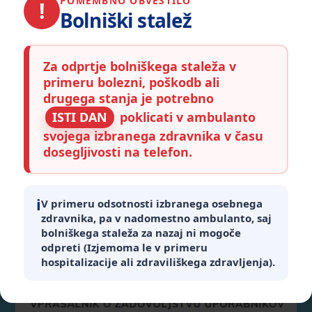
POMEMBNO OBVESTILO
Odprtje bolniškega staleža: pokličite isti dan
!
Bolniški stalež
! Pomembno Bolniški stalež Za odprtje bolniškega staleža v
primeru bolezni, poškodb ali drugega stanja je potrebno ISTI
DAN poklicati v ambulanto svojega izbranega zdravnika v
času dosegljivosti na telefon. i V primeru odsotnosti
Za odprtje bolniškega staleža v
izbranega osebnega zdravnika, pa v nadomestno
primeru bolezni, poškodb ali
ambulanto, saj bolniškega staleža za nazaj ni mogoče
odpreti (Izjemoma le v primeru hospitalizacije ali […]
drugega stanja je potrebno
ISTI DAN
poklicati v ambulanto
svojega izbranega zdravnika v času
dosegljivosti na telefon.
Preberite si več
i
V primeru odsotnosti izbranega osebnega
zdravnika, pa v nadomestno ambulanto, saj
bolniškega staleža za nazaj ni mogoče
odpreti (Izjemoma le v primeru
hospitalizacije ali zdraviliškega zdravljenja).