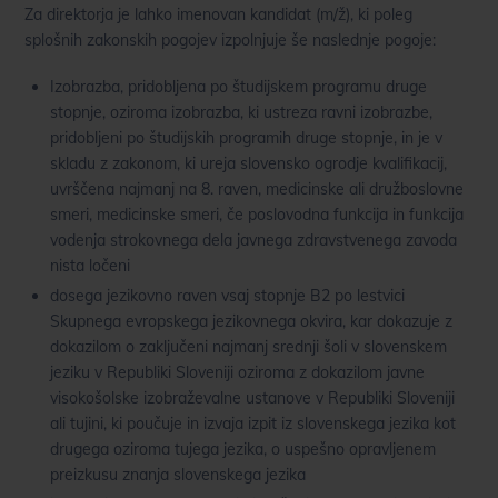
Za direktorja je lahko imenovan kandidat (m/ž), ki poleg
splošnih zakonskih pogojev izpolnjuje še naslednje pogoje:
Izobrazba, pridobljena po študijskem programu druge
stopnje, oziroma izobrazba, ki ustreza ravni izobrazbe,
pridobljeni po študijskih programih druge stopnje, in je v
skladu z zakonom, ki ureja slovensko ogrodje kvalifikacij,
uvrščena najmanj na 8. raven, medicinske ali družboslovne
smeri, medicinske smeri, če poslovodna funkcija in funkcija
vodenja strokovnega dela javnega zdravstvenega zavoda
nista ločeni
dosega jezikovno raven vsaj stopnje B2 po lestvici
Skupnega evropskega jezikovnega okvira, kar dokazuje z
dokazilom o zaključeni najmanj srednji šoli v slovenskem
jeziku v Republiki Sloveniji oziroma z dokazilom javne
visokošolske izobraževalne ustanove v Republiki Sloveniji
ali tujini, ki poučuje in izvaja izpit iz slovenskega jezika kot
drugega oziroma tujega jezika, o uspešno opravljenem
preizkusu znanja slovenskega jezika