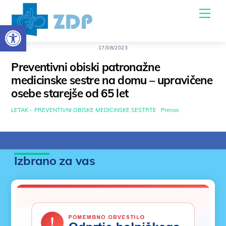
Skoči
Men
do
Open toolbar
osrednje
vsebine
17/08/2023
Preventivni obiski patronažne
medicinske sestre na domu – upravičene
osebe starejše od 65 let
LETAK – PREVENTIVNI OBISKE MEDICINSKE SESTRTE
Prenos
Izbrano za vas