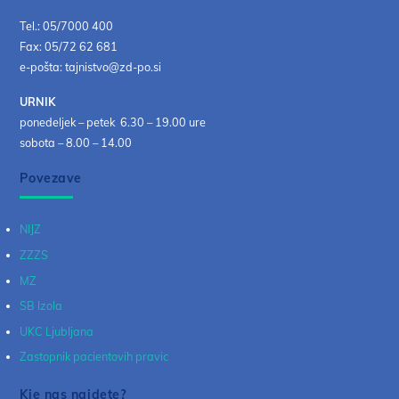
Tel.: 05/7000 400
Fax: 05/72 62 681
e-pošta: tajnistvo@zd-po.si
URNIK
ponedeljek – petek 6.30 – 19.00 ure
sobota – 8.00 – 14.00
Povezave
NIJZ
ZZZS
MZ
SB Izola
UKC Ljubljana
Zastopnik pacientovih pravic
Kje nas najdete?