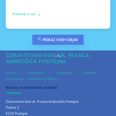
Preberite si več
PRIKAZ VSEH OBJAV
ZDRAVSTVENI DOM DR. FRANCA
Back
AMBROŽIČA POSTOJNA
To
Top
Zavod
Ambulante
Za javnost
Kontakti
E-naročanje
Pohvale in pritožbe
Naslov in kontaktni podatki
Zdravstveni dom dr. Franca Ambrožiča Postojna
Prečna 2
6230 Postojna