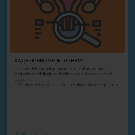
KAJ JE DOBRO VEDETI O HPV?
Okužba s HPV je zelo pogosta pri moških in ženskah.
Vsaj enkrat v življenju se okužijo skoraj vsi spolno aktivni
ljudje.
HPV povzroča skoraj vse primere raka materničnega vratu.
Preberite si več