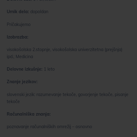
Urnik dela:
dopoldan
Pričakujemo
Izobrazba:
visokošolska 2.stopnje, visokošolska univerzitetna (prejšnja)
ipd.; Medicina
Delovne izkušnje:
1 leto
Znanje jezikov:
slovenski jezik: razumevanje tekoče, govorjenje tekoče, pisanje
tekoče
Računalniška znanja:
poznavanje računalniških omrežij – osnovno