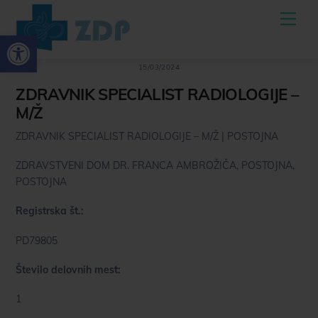
Skoči
Men
do
Open toolbar
osrednje
vsebine
15/03/2024
ZDRAVNIK SPECIALIST RADIOLOGIJE –
M/Ž
ZDRAVNIK SPECIALIST RADIOLOGIJE – M/Ž | POSTOJNA
ZDRAVSTVENI DOM DR. FRANCA AMBROŽIČA, POSTOJNA,
POSTOJNA
Registrska št.:
PD79805
Število delovnih mest:
1