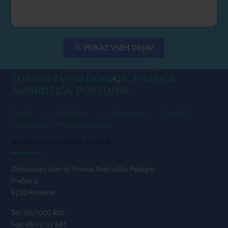
PRIKAZ VSEH OBJAV
ZDRAVSTVENI DOM DR. FRANCA
Back
AMBROŽIČA POSTOJNA
To
Top
Zavod
Ambulante
Za javnost
Kontakti
E-naročanje
Pohvale in pritožbe
Naslov in kontaktni podatki
Zdravstveni dom dr. Franca Ambrožiča Postojna
Prečna 2
6230 Postojna
Tel.: 05/7000 400
Fax: 05/72 62 681