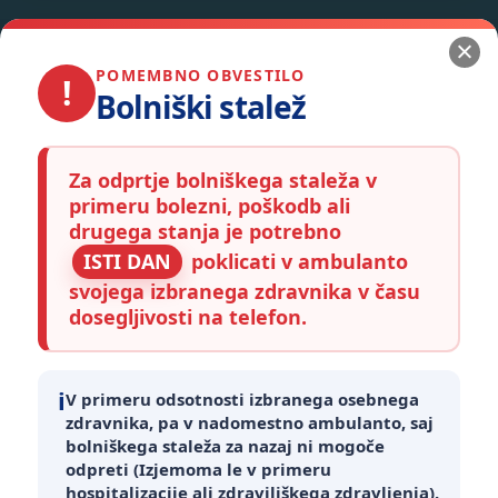
POMEMBNO OBVESTILO
!
Bolniški stalež
Za odprtje bolniškega staleža v
primeru bolezni, poškodb ali
drugega stanja je potrebno
ISTI DAN
poklicati v ambulanto
svojega izbranega zdravnika v času
dosegljivosti na telefon.
Vprašalnik o zadovoljstvu v ZD Postojna
Spoštovani, vabimo vas, da izpolnite anketo o zadovoljstvu z
našimi storitvami, ki je dostopna na povezavi: POVEZAVA
i
V primeru odsotnosti izbranega osebnega
DO ANKETE – vaše mnenje nam veliko pomeni!
zdravnika, pa v nadomestno ambulanto, saj
bolniškega staleža za nazaj ni mogoče
odpreti (Izjemoma le v primeru
hospitalizacije ali zdraviliškega zdravljenja).