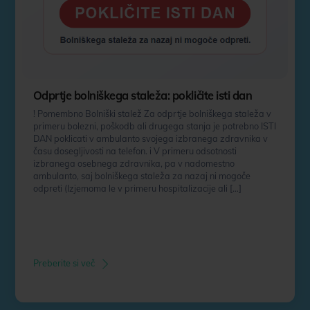
Odprtje bolniškega staleža: pokličite isti dan
! Pomembno Bolniški stalež Za odprtje bolniškega staleža v
primeru bolezni, poškodb ali drugega stanja je potrebno ISTI
DAN poklicati v ambulanto svojega izbranega zdravnika v
času dosegljivosti na telefon. i V primeru odsotnosti
izbranega osebnega zdravnika, pa v nadomestno
ambulanto, saj bolniškega staleža za nazaj ni mogoče
odpreti (Izjemoma le v primeru hospitalizacije ali […]
Preberite si več