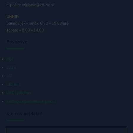
e-pošta: tajnistvo@zd-po.si
URNIK
ponedeljek – petek 6.30 – 19.00 ure
sobota – 8.00 – 14.00
Povezave
NIJZ
ZZZS
MZ
SB Izola
UKC Ljubljana
Zastopnik pacientovih pravic
Kje nas najdete?