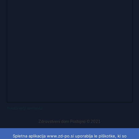
Prikaži večji zemljevid
Zdravstveni dom Postojna © 2021
Nobena informacija na tej strani in povezanih straneh ne more
Spletna aplikacija www.zd-po.si uporablja le piškotke, ki so
nadomestiti obiska pri zdravniku! |
Piškotki